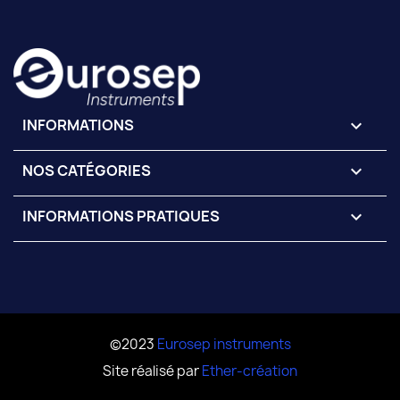
INFORMATIONS
keyboard_arrow_down
NOS CATÉGORIES

INFORMATIONS PRATIQUES

©2023
Eurosep instruments
Site réalisé par
Ether-création