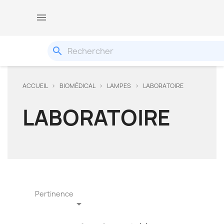

search
ACCUEIL
BIOMÉDICAL
LAMPES
LABORATOIRE
LABORATOIRE
Pertinence
