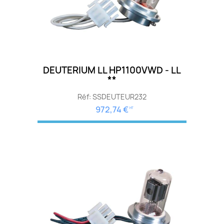
DEUTERIUM LL HP1100VWD - LL
**
Réf: SSDEUTEUR232
972,74 €
HT