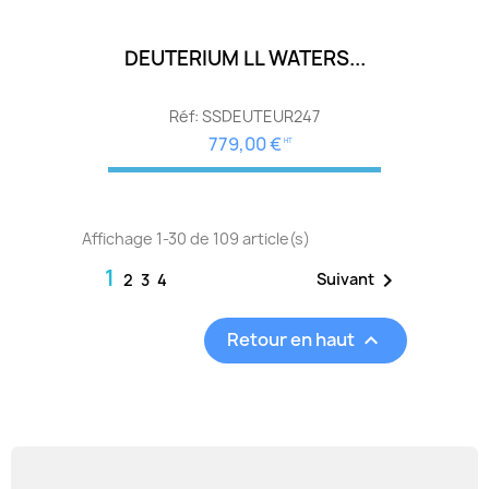
DEUTERIUM LL WATERS...
Réf: SSDEUTEUR247
779,00 €
HT
Affichage 1-30 de 109 article(s)
1

Suivant
2
3
4
Retour en haut
