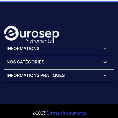
INFORMATIONS
keyboard_arrow_down
NOS CATÉGORIES

INFORMATIONS PRATIQUES

©2023
Eurosep instruments