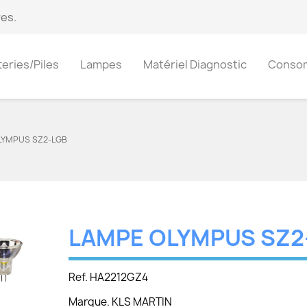
es.
teries/Piles
Lampes
Matériel Diagnostic
Conso
LYMPUS SZ2-LGB
LAMPE OLYMPUS SZ2
Ref. HA2212GZ4
Marque. KLS MARTIN