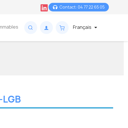
Contact: 04 77 22 65 05
mmables
Français

-LGB