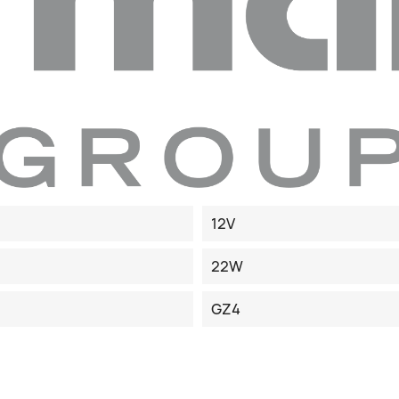
12V
22W
GZ4