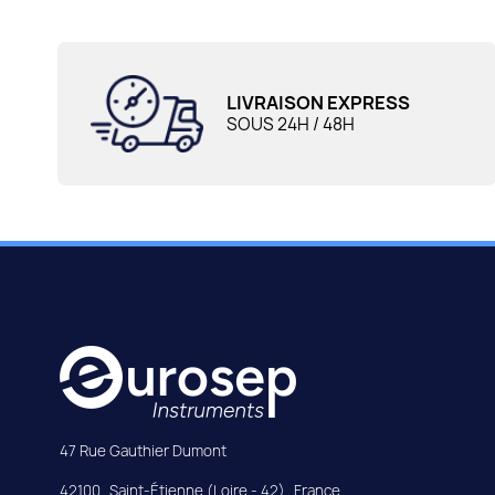
LIVRAISON EXPRESS
SOUS 24H / 48H
47 Rue Gauthier Dumont
42100
Saint-Étienne (Loire - 42)
France