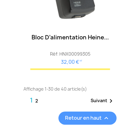
Bloc D’alimentation Heine...
Réf: HNX00099305
32,00 €
HT
Affichage 1-30 de 40 article(s)
1

Suivant
2
Retour en haut
