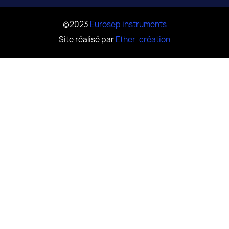
©2023
Eurosep instruments
Site réalisé par
Ether-création