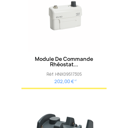
Module De Commande
Rhéostat...
Réf: HNX09517305
202,00 €
HT