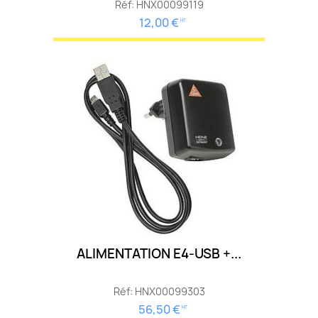
Réf: HNX00099119
12,00 €
HT
ALIMENTATION E4-USB +...
Réf: HNX00099303
56,50 €
HT