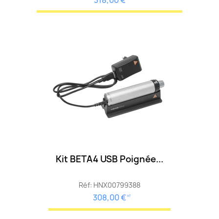
318,00 €
Kit BETA4 USB Poignée...
Réf: HNX00799388
308,00 €
HT