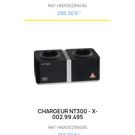
Réf: HNX00299494
295,00 €
HT
CHARGEUR NT300 - X-
002.99.495
Réf: HNX00299495
HT