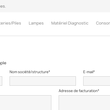
es.
teries/Piles
Lampes
Matériel Diagnostic
Conso
mple
Nom société/structure*
E-mail*
Adresse de facturation*