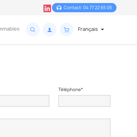
Contact: 04 77 22 65 05
mmables
Français

Téléphone*