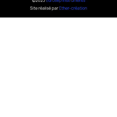
©2023
Eurosep instruments
Site réalisé par
Ether-création