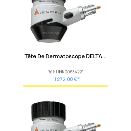
Tête De Dermatoscope DELTA...
Réf: HNK00834221
1 272,00 €
HT