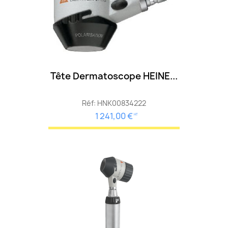
Tête Dermatoscope HEINE...
Réf: HNK00834222
1 241,00 €
HT