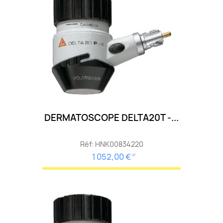
DERMATOSCOPE DELTA20T -...
Réf: HNK00834220
1 052,00 €
HT