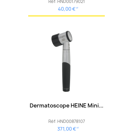
Réf: HND00179021
40,00 €
HT
Dermatoscope HEINE Mini...
Réf: HND00878107
371,00 €
HT