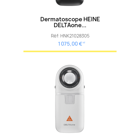
Dermatoscope HEINE
DELTAone...
Réf: HNK21028305
1 075,00 €
HT