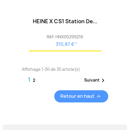
HEINE X CS1 Station De...
Réf: HNX00299216
310,87 €
HT
Affichage 1-30 de 35 article(s)
1

Suivant
2
Retour en haut
