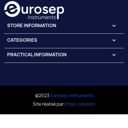
STORE INFORMATION
keyboard_arrow_down
CATEGORIES

PRACTICAL INFORMATION

©2023
Eurosep instruments
Site réalisé par
Ether-création