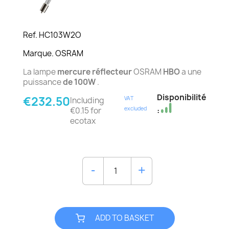
Ref. HC103W2O
Marque. OSRAM
La lampe
mercure réflecteur
OSRAM
HBO
a une
puissance
de 100W
.
Disponibilité
€232.50
VAT
Including
excluded
€0.15 for
:
ecotax
ADD TO BASKET