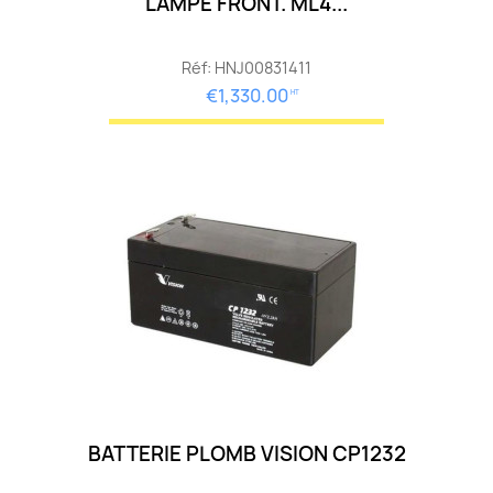
LAMPE FRONT. ML4...
Réf: HNJ00831411
€1,330.00
HT
BATTERIE PLOMB VISION CP1232