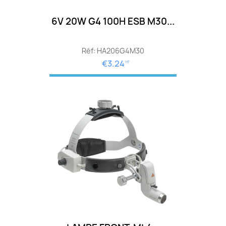
6V 20W G4 100H ESB M30...
Réf: HA206G4M30
€3.24
HT