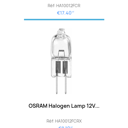
Réf: HA10012FCR
€17.40
HT
OSRAM Halogen Lamp 12V...
Réf: HA10012FCRX
HT