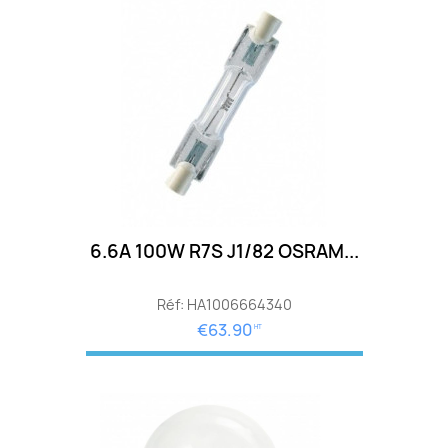
6.6A 100W R7S J1/82 OSRAM...
Réf: HA1006664340
€63.90
HT