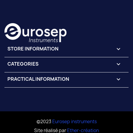
STORE INFORMATION
keyboard_arrow_down
CATEGORIES

PRACTICAL INFORMATION

©2023
Eurosep instruments
Site réalisé par
Ether-création