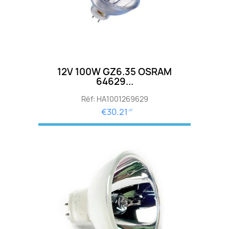
12V 100W GZ6.35 OSRAM
64629...
Réf: HA1001269629
€30.21
HT