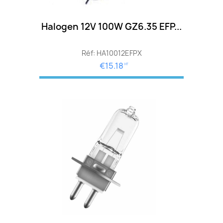
Halogen 12V 100W GZ6.35 EFP...
Réf: HA10012EFPX
€15.18
HT