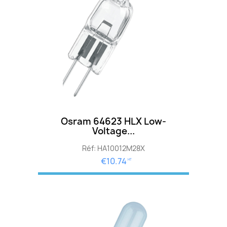
Osram 64623 HLX Low-
Voltage...
Réf: HA10012M28X
€10.74
HT