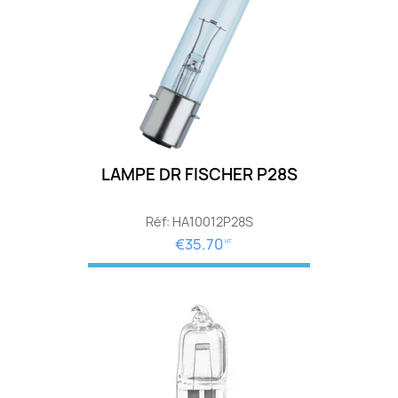
LAMPE DR FISCHER P28S
Réf: HA10012P28S
€35.70
HT