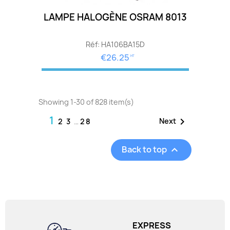
LAMPE HALOGÈNE OSRAM 8013
Réf: HA106BA15D
€26.25
HT
Showing 1-30 of 828 item(s)
1

Next
2
3
…
28
Back to top

EXPRESS