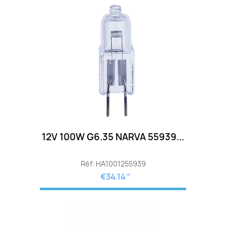
12V 100W G6.35 NARVA 55939...
Réf: HA1001255939
€34.14
HT