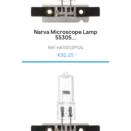
Narva Microscope Lamp
55305...
Réf: HA10012PY24
€92.25
HT