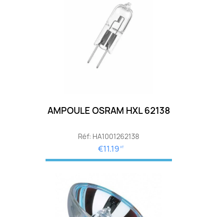
AMPOULE OSRAM HXL 62138
Réf: HA1001262138
€11.19
HT