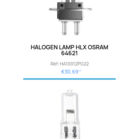
HALOGEN LAMP HLX OSRAM
64621
Réf: HA10012PG22
€30.69
HT