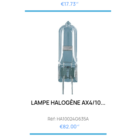
€17.73
HT
LAMPE HALOGÈNE AX4/10...
Réf: HA10024G635A
€82.00
HT