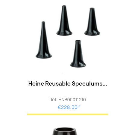
Heine Reusable Speculums...
Réf: HNB00011210
€228.00
HT