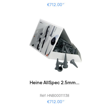
€712.00
HT
Heine AllSpec 2.5mm...
Réf: HNB00011138
€712.00
HT