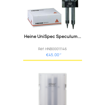
Heine UniSpec Speculum...
Réf: HNB00011146
€45.00
HT