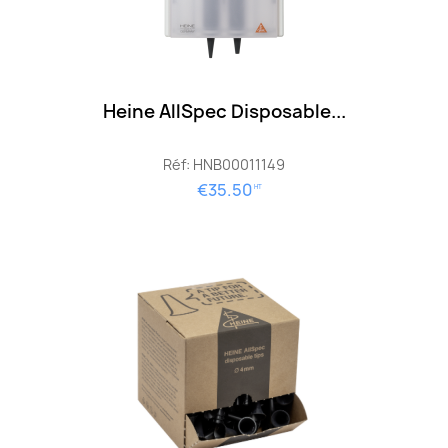
Heine AllSpec Disposable...
Réf: HNB00011149
€35.50
HT