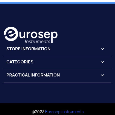
STORE INFORMATION
keyboard_arrow_down
CATEGORIES

PRACTICAL INFORMATION

©2023
Eurosep instruments