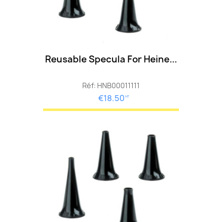
Reusable Specula For Heine...
Réf: HNB00011111
€18.50
HT