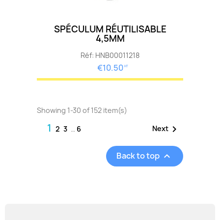
SPÉCULUM RÉUTILISABLE
4,5MM
Réf: HNB00011218
€10.50
HT
Showing 1-30 of 152 item(s)
1

Next
2
3
…
6
Back to top
