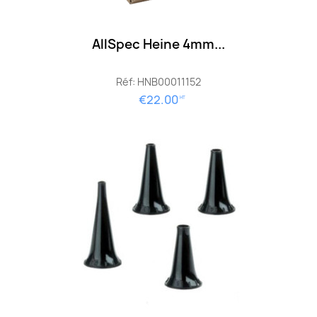
AllSpec Heine 4mm...
Réf: HNB00011152
€22.00
HT