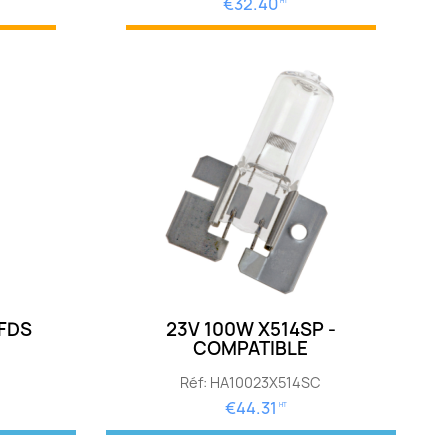
€32.40
HT
FDS
23V 100W X514SP -
COMPATIBLE
Réf: HA10023X514SC
€44.31
HT