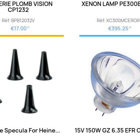
ERIE PLOMB VISION
XENON LAMP PE300B
CP1232
Réf: BPB12032V
Réf: XC300MCEROR
€17.00
€395.25
HT
HT
 Specula For Heine...
15V 150W GZ 6.35 EFR 