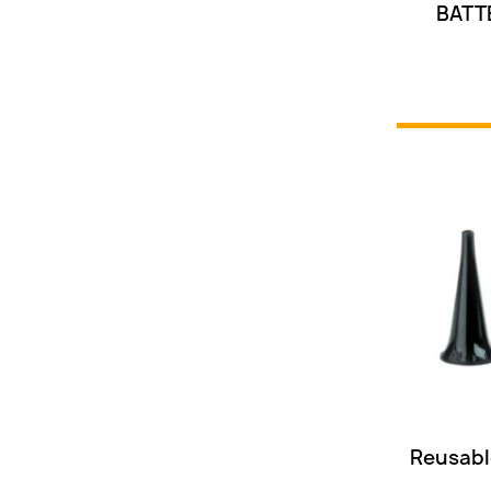
BATT
Reusable