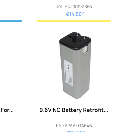
Réf: HNJ00031356
€14.50
HT
For...
9.6V NC Battery Retrofit...
Réf: BPAAEGA646