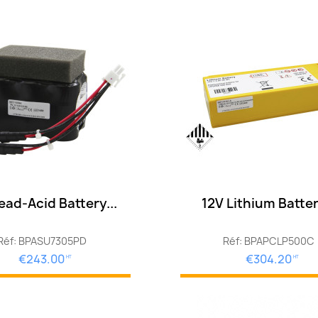
ead-Acid Battery...
12V Lithium Batter
Réf: BPASU7305PD
Réf: BPAPCLP500C
€243.00
€304.20
HT
HT