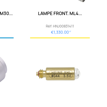
M30...
LAMPE FRONT. ML4...
Réf: HNJ00831411
€1,330.00
HT