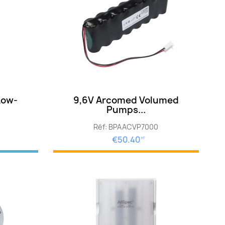
Low-
9,6V Arcomed Volumed
Pumps...
Réf: BPAACVP7000
€50.40
HT