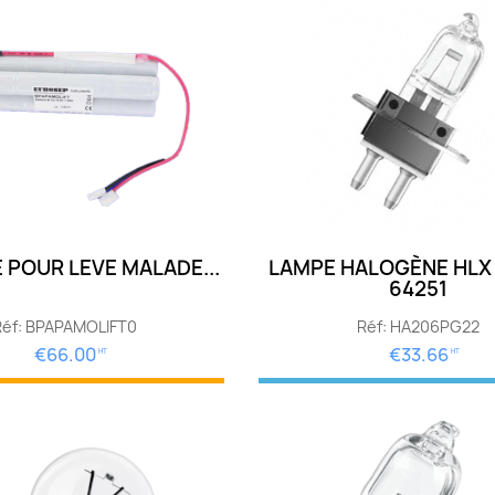
 POUR LEVE MALADE...
LAMPE HALOGÈNE HLX
64251
Réf: BPAPAMOLIFT0
Réf: HA206PG22
€66.00
€33.66
HT
HT