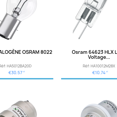
ALOGÈNE OSRAM 8022
Osram 64623 HLX 
Voltage...
Réf: HA5012BA20D
Réf: HA10012M28X
€30.57
€10.74
HT
HT