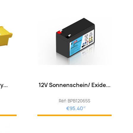
y...
12V Sonnenschein/ Exide...
Réf: BPB12065S
€95.40
HT