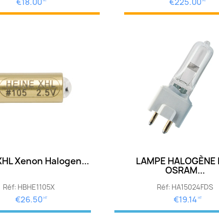
€18.00
€225.00
HT
HT
XHL Xenon Halogen...
LAMPE HALOGÈNE 
OSRAM...
Réf: HBHE1105X
Réf: HA15024FDS
€26.50
€19.14
HT
HT