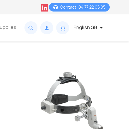
Contact: 04 77 22 65 05
upplies
English GB
