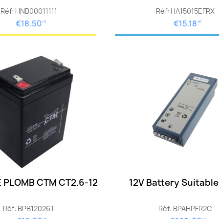
Réf: HNB00011111
Réf: HA15015EFRX
€18.50
€15.18
HT
HT
E PLOMB CTM CT2.6-12
12V Battery Suitable 
Réf: BPB12026T
Réf: BPAHPFR2C