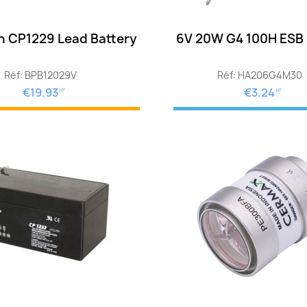
on CP1229 Lead Battery
6V 20W G4 100H ESB 
Réf: BPB12029V
Réf: HA206G4M30
€19.93
€3.24
HT
HT