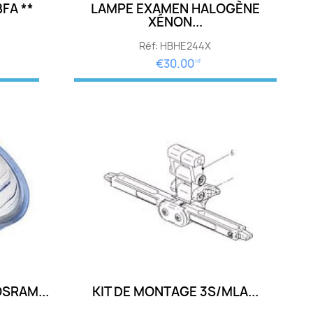
FA **
LAMPE EXAMEN HALOGÈNE
XÉNON...
Réf: HBHE244X
€30.00
HT
OSRAM...
KIT DE MONTAGE 3S/MLA...