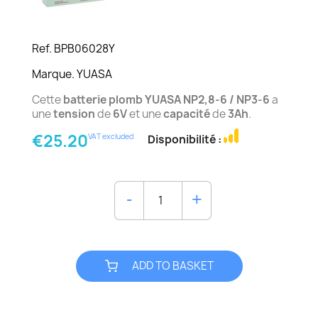
Ref. BPB06028Y
Marque. YUASA
Cette
batterie plomb
YUASA NP2,8-6 / NP3-6
a
une
tension
de
6V
et une
capacité
de
3Ah
.
€25.20
VAT excluded
Disponibilité :
ADD TO BASKET