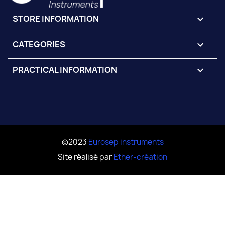
STORE INFORMATION
keyboard_arrow_down
CATEGORIES

PRACTICAL INFORMATION

©2023
Eurosep instruments
Site réalisé par
Ether-création