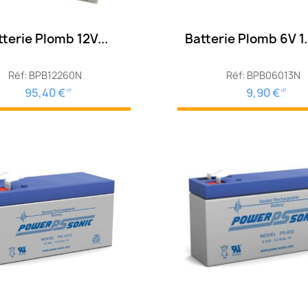
terie Plomb 12V...
Batterie Plomb 6V 1.
Réf: BPB12260N
Réf: BPB06013N
95,40 €
9,90 €
HT
HT