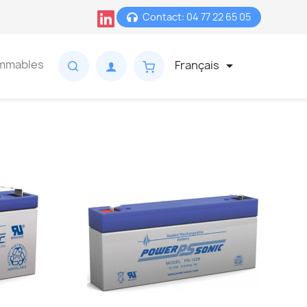
Contact: 04 77 22 65 05
mmables
Français
