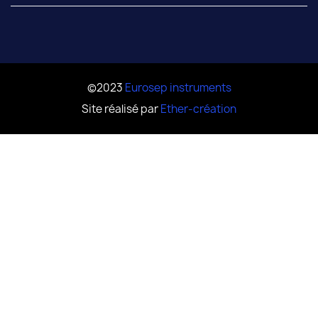
©2023
Eurosep instruments
Site réalisé par
Ether-création