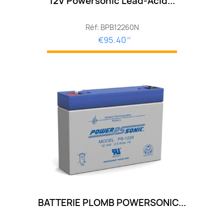
12V Powersonic Lead-Acid...
Réf: BPB12260N
€95.40
HT
BATTERIE PLOMB POWERSONIC...