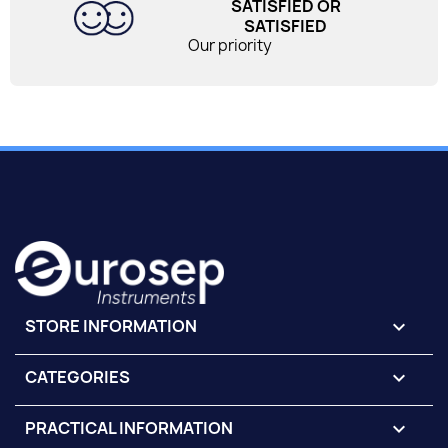
SATISFIED OR
SATISFIED
Our priority
STORE INFORMATION
keyboard_arrow_down
CATEGORIES

PRACTICAL INFORMATION
