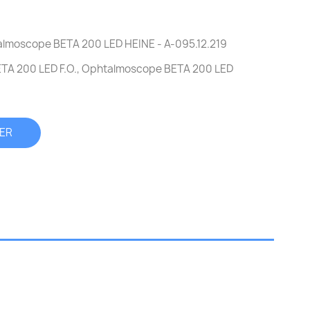
talmoscope BETA 200 LED HEINE - A-095.12.219
ETA 200 LED F.O., Ophtalmoscope BETA 200 LED
IER