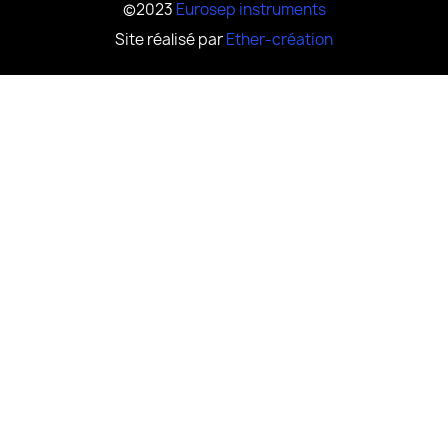
©2023
Eurosep instruments
Site réalisé par
Ether-création