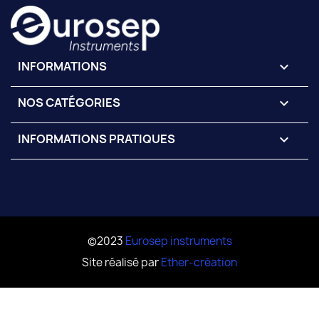
INFORMATIONS
keyboard_arrow_down
NOS CATÉGORIES

INFORMATIONS PRATIQUES

©2023
Eurosep instruments
Site réalisé par
Ether-création