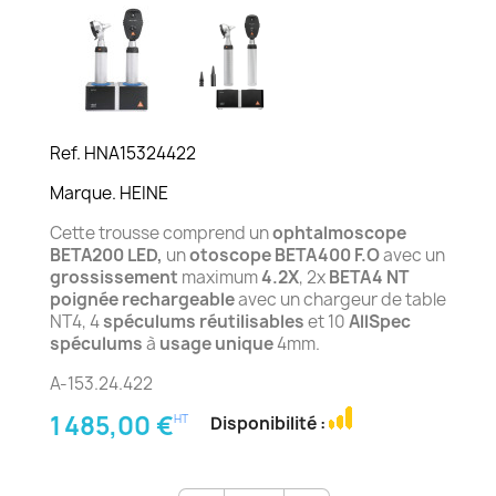
Ref. HNA15324422
Marque. HEINE
Cette trousse comprend un
ophtalmoscope
BETA200 LED,
un
otoscope BETA400 F.O
avec un
grossissement
maximum
4.2X
, 2x
BETA4 NT
poignée rechargeable
avec un chargeur de table
NT4, 4
spéculums réutilisables
et 10
AllSpec
spéculums
à
usage unique
4mm.
A-153.24.422
1 485,00 €
HT
Disponibilité :