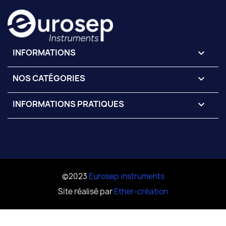
INFORMATIONS
keyboard_arrow_down
NOS CATÉGORIES

INFORMATIONS PRATIQUES

©2023
Eurosep instruments
Site réalisé par
Ether-création