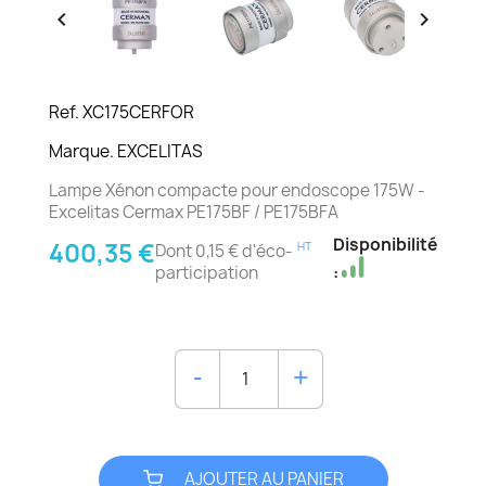


Ref. XC175CERFOR
Marque. EXCELITAS
Lampe Xénon compacte pour endoscope 175W -
Excelitas Cermax PE175BF / PE175BFA
Disponibilité
400,35 €
HT
Dont 0,15 € d'éco-
participation
:
AJOUTER AU PANIER