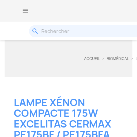

search
ACCUEIL
BIOMÉDICAL
LAMPE XÉNON
COMPACTE 175W
EXCELITAS CERMAX
PE175BF / PE175BFA