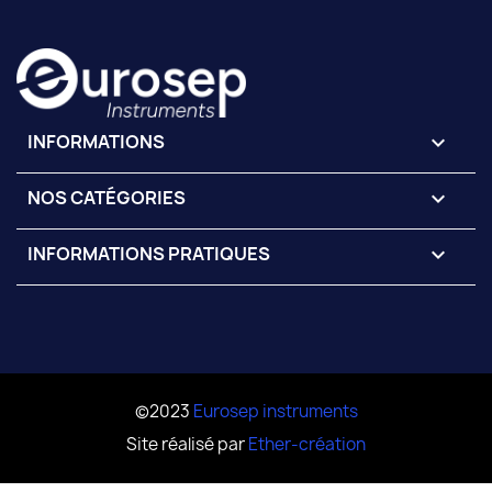
INFORMATIONS
keyboard_arrow_down
NOS CATÉGORIES

INFORMATIONS PRATIQUES

©2023
Eurosep instruments
Site réalisé par
Ether-création