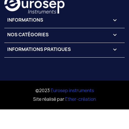
INFORMATIONS
keyboard_arrow_down
NOS CATÉGORIES

INFORMATIONS PRATIQUES

©2023
Eurosep instruments
Site réalisé par
Ether-création