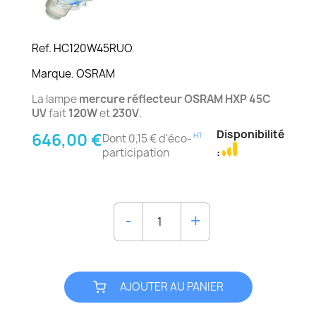
Ref. HC120W45RUO
Marque. OSRAM
La lampe
mercure réflecteur
OSRAM HXP 45C
UV
fait
120W
et
230V
.
Disponibilité
646,00 €
HT
Dont 0,15 € d'éco-
participation
:
AJOUTER AU PANIER