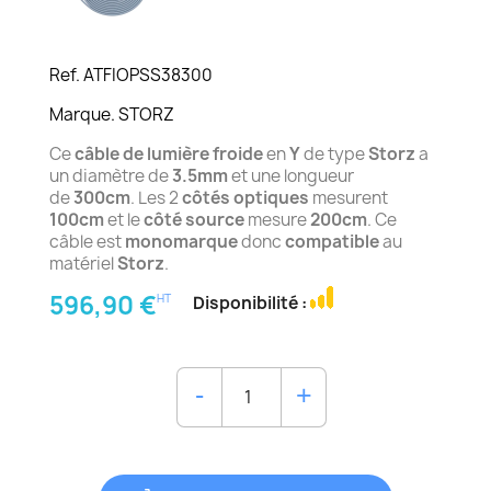
Ref. ATFIOPSS38300
Marque. STORZ
Ce
câble de lumière froide
en
Y
de type
Storz
a
un diamètre de
3.5mm
et une longueur
de
300cm
. Les 2
côtés optiques
mesurent
100cm
et le
côté source
mesure
200cm
. Ce
câble est
monomarque
donc
compatible
au
matériel
Storz
.
596,90 €
HT
Disponibilité :