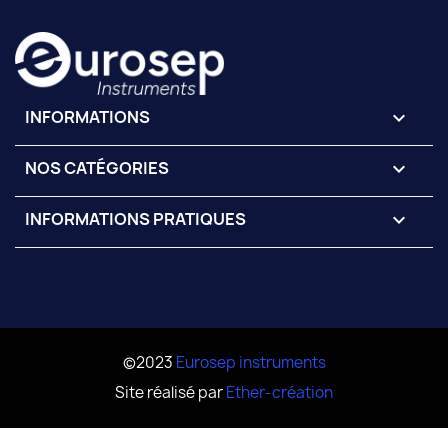
INFORMATIONS
keyboard_arrow_down
NOS CATÉGORIES

INFORMATIONS PRATIQUES

©2023
Eurosep instruments
Site réalisé par
Ether-création