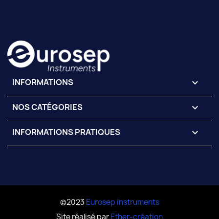
INFORMATIONS
keyboard_arrow_down
NOS CATÉGORIES

INFORMATIONS PRATIQUES

©2023
Eurosep instruments
Site réalisé par
Ether-création