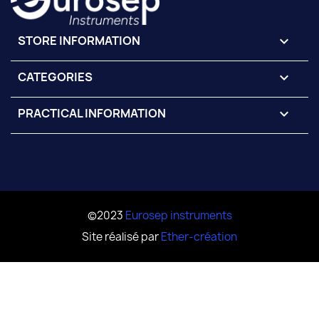
STORE INFORMATION
keyboard_arrow_down
CATEGORIES

PRACTICAL INFORMATION

©2023
Eurosep instruments
Site réalisé par
Ether-création