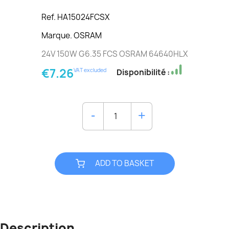
Ref. HA15024FCSX
Marque. OSRAM
24V 150W G6.35 FCS OSRAM 64640HLX
€7.26
VAT excluded
Disponibilité :
ADD TO BASKET
Description