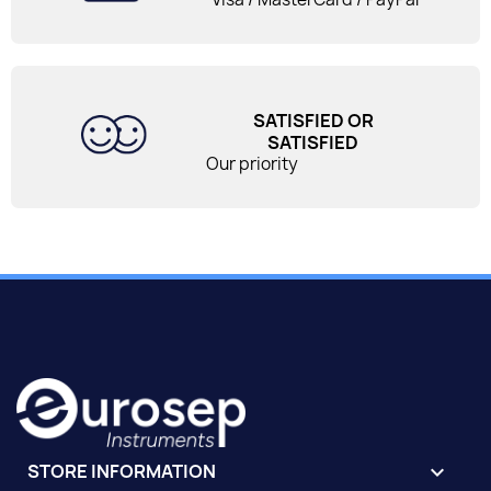
SATISFIED OR
SATISFIED
Our priority
STORE INFORMATION
keyboard_arrow_down