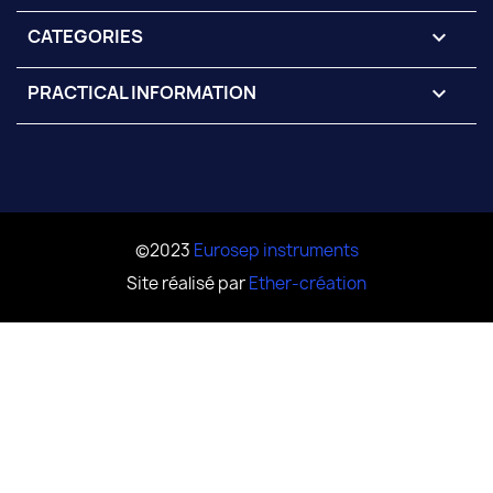
CATEGORIES

PRACTICAL INFORMATION

©2023
Eurosep instruments
Site réalisé par
Ether-création