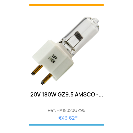
20V 180W GZ9.5 AMSCO -...
Réf: HA18020GZ95
€43.62
HT