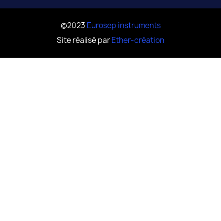
©2023
Eurosep instruments
Site réalisé par
Ether-création