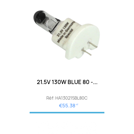
21.5V 130W BLUE 80 -...
Réf: HA130215BL80C
€55.38
HT