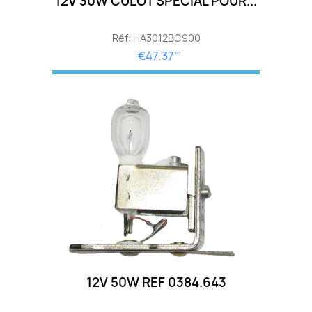
12V 30W CULOT SPECIAL POUR...
Réf: HA3012BC900
€47.37
HT
12V 50W REF 0384.643