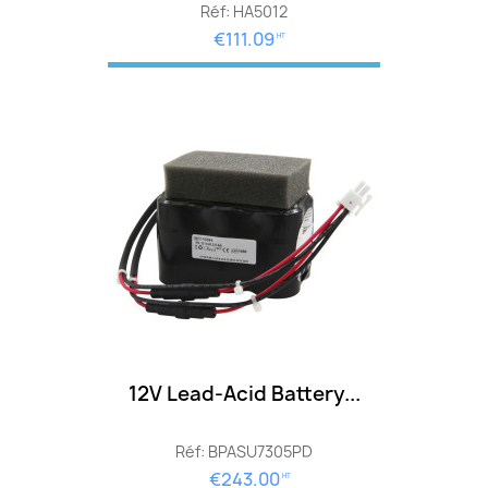
Réf: HA5012
€111.09
HT
12V Lead-Acid Battery...
Réf: BPASU7305PD
€243.00
HT