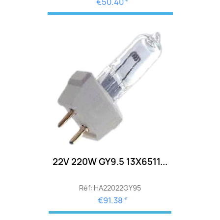
€50.40
HT
22V 220W GY9.5 13X6511...
Réf: HA22022GY95
€91.38
HT