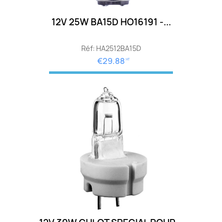
12V 25W BA15D HO16191 -...
Réf: HA2512BA15D
€29.88
HT