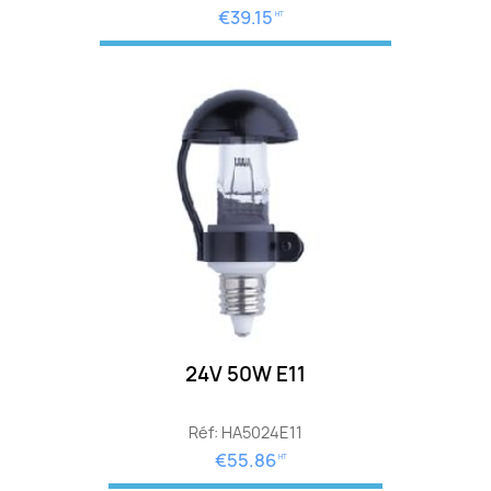
€39.15
HT
24V 50W E11
Réf: HA5024E11
€55.86
HT