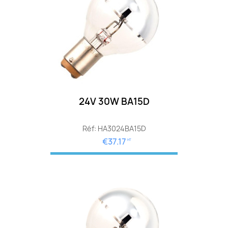
24V 30W BA15D
Réf: HA3024BA15D
€37.17
HT