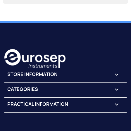
STORE INFORMATION
keyboard_arrow_down
CATEGORIES

PRACTICAL INFORMATION
