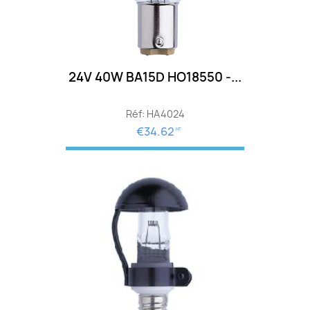
24V 40W BA15D HO18550 -...
Réf: HA4024
€34.62
HT