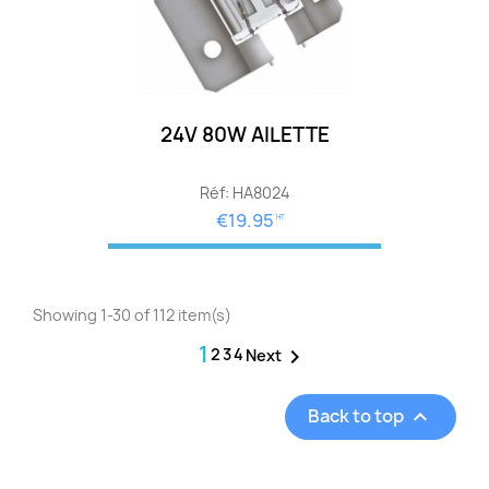
24V 80W AILETTE
Réf: HA8024
€19.95
HT
Showing 1-30 of 112 item(s)
1
2
3
4

Next
Back to top
