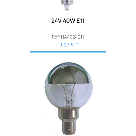
24V 40W E11
Réf: HA4024E11
€27.51
HT