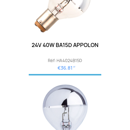
24V 40W BA15D APPOLON
Réf: HA4024B15D
€36.81
HT