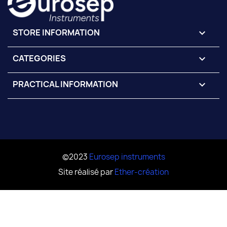
STORE INFORMATION
keyboard_arrow_down
CATEGORIES

PRACTICAL INFORMATION

©2023
Eurosep instruments
Site réalisé par
Ether-création