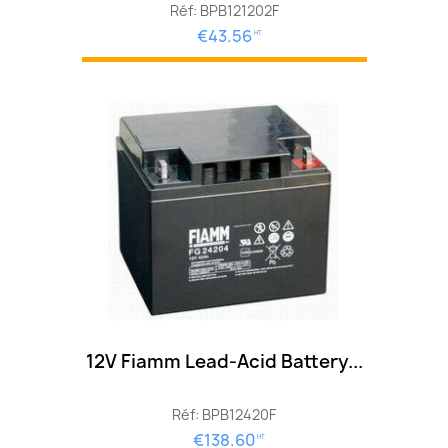
Réf: BPB121202F
€43.56
HT
12V Fiamm Lead-Acid Battery...
Réf: BPB12420F
€138.60
HT