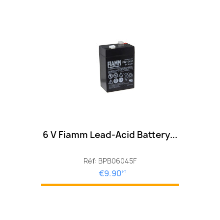
6 V Fiamm Lead-Acid Battery...
Réf: BPB06045F
€9.90
HT