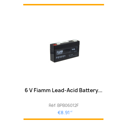
6 V Fiamm Lead-Acid Battery...
Réf: BPB06012F
€8.91
HT