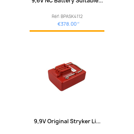
9,6V NC Battery Suitable...
Réf: BPASK4112
€378.00
HT
9,9V Original Stryker Li...