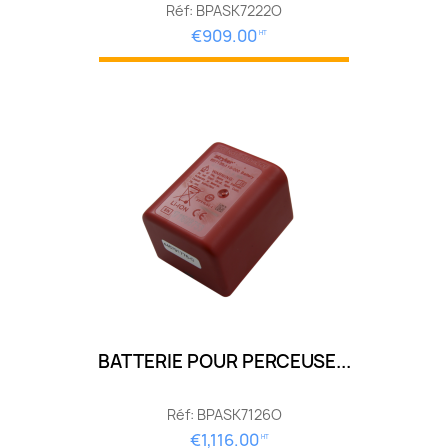
Réf: BPASK7222O
€909.00
HT
BATTERIE POUR PERCEUSE...
Réf: BPASK7126O
€1,116.00
HT