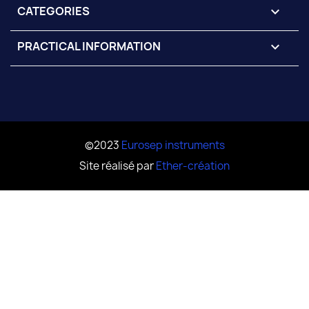
CATEGORIES

PRACTICAL INFORMATION

©2023
Eurosep instruments
Site réalisé par
Ether-création